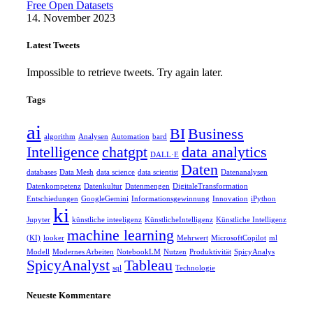
Free Open Datasets
14. November 2023
Latest Tweets
Impossible to retrieve tweets. Try again later.
Tags
ai
BI
Business
algorithm
Analysen
Automation
bard
Intelligence
chatgpt
data analytics
DALL·E
Daten
databases
Data Mesh
data science
data scientist
Datenanalysen
Datenkompetenz
Datenkultur
Datenmengen
DigitaleTransformation
Entschiedungen
GoogleGemini
Informationsgewinnung
Innovation
iPython
ki
Jupyter
künstliche inteeligenz
KünstlicheIntelligenz
Künstliche Intelligenz
machine learning
(KI)
looker
Mehrwert
MicrosoftCopilot
ml
Modell
Modernes Arbeiten
NotebookLM
Nutzen
Produktivität
SpicyAnalys
SpicyAnalyst
Tableau
sql
Technologie
Neueste Kommentare