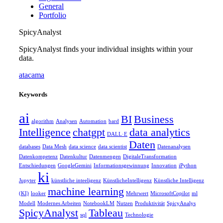
General
Portfolio
SpicyAnalyst
SpicyAnalyst finds your individual insights within your
data.
atacama
Keywords
ai
BI
Business
algorithm
Analysen
Automation
bard
Intelligence
chatgpt
data analytics
DALL·E
Daten
databases
Data Mesh
data science
data scientist
Datenanalysen
Datenkompetenz
Datenkultur
Datenmengen
DigitaleTransformation
Entschiedungen
GoogleGemini
Informationsgewinnung
Innovation
iPython
ki
Jupyter
künstliche inteeligenz
KünstlicheIntelligenz
Künstliche Intelligenz
machine learning
(KI)
looker
Mehrwert
MicrosoftCopilot
ml
Modell
Modernes Arbeiten
NotebookLM
Nutzen
Produktivität
SpicyAnalys
SpicyAnalyst
Tableau
sql
Technologie